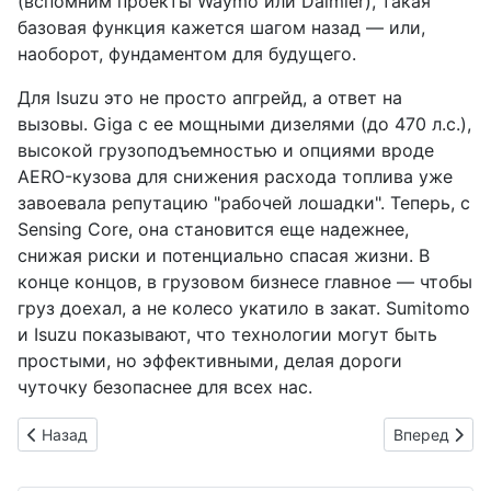
(вспомним проекты Waymo или Daimler), такая
базовая функция кажется шагом назад — или,
наоборот, фундаментом для будущего.
Для Isuzu это не просто апгрейд, а ответ на
вызовы. Giga с ее мощными дизелями (до 470 л.с.),
высокой грузоподъемностью и опциями вроде
AERO-кузова для снижения расхода топлива уже
завоевала репутацию "рабочей лошадки". Теперь, с
Sensing Core, она становится еще надежнее,
снижая риски и потенциально спасая жизни. В
конце концов, в грузовом бизнесе главное — чтобы
груз доехал, а не колесо укатило в закат. Sumitomo
и Isuzu показывают, что технологии могут быть
простыми, но эффективными, делая дороги
чуточку безопаснее для всех нас.
Предыдущий: Mitsubishi eK Space обзаводился 'голубыми' 
Следующий: 
Назад
Вперед