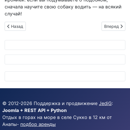
сначала научите свою собаку водить — на всякий
случай!
Предыдущий: Японские гайки штурмуют Индию: Aoyama Seis
Следующий: 
Назад
Вперед
© 2012-
2026
Поддержка и продвижение
JediG
:
Joomla + REST API + Python
Отдых в горах на море в селе Сукко в 12 км от
Анапы-
подбор аренды