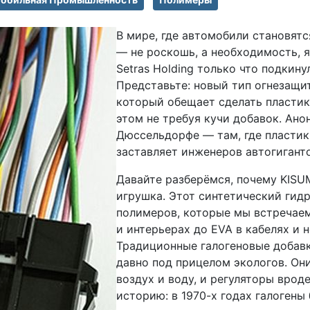
В мире, где автомобили становятс
— не роскошь, а необходимость, я
Setras Holding только что подкин
Представьте: новый тип огнезащит
который обещает сделать пласти
этом не требуя кучи добавок. Ано
Дюссельдорфе — там, где пластик 
заставляет инженеров автогигант
Давайте разберёмся, почему KISU
игрушка. Этот синтетический гид
полимеров, которые мы встречаем
и интерьерах до EVA в кабелях и
Традиционные галогеновые добавк
давно под прицелом экологов. Он
воздух и воду, и регуляторы вро
историю: в 1970-х годах галоген