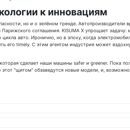
экологии к инновациям
опасности, но и о зелёном тренде. Автопроизводители
 Парижского соглашения. KISUMA X упрощает задачу: 
 цикла авто. Иронично, но в эпоху, когда электромоби
ть его timely. С этим агентом индустрия может вздох
которая сделает наши машины safer и greener. Пока по
о этот "щитом" обзаведутся новые модели, и, возможн
и теперь в 38 префектурах, и это только начало!