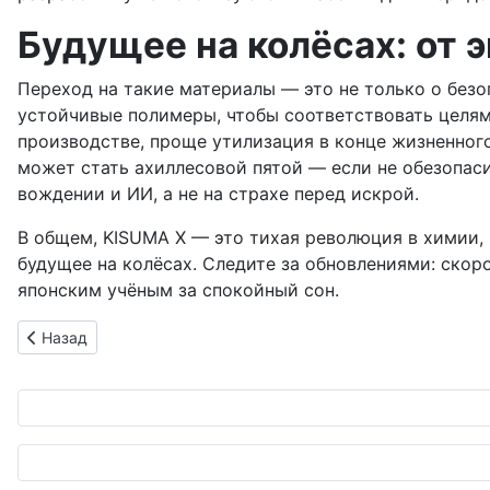
Будущее на колёсах: от 
Переход на такие материалы — это не только о без
устойчивые полимеры, чтобы соответствовать целям
производстве, проще утилизация в конце жизненного
может стать ахиллесовой пятой — если не обезопаси
вождении и ИИ, а не на страхе перед искрой.
В общем, KISUMA X — это тихая революция в химии, 
будущее на колёсах. Следите за обновлениями: скор
японским учёным за спокойный сон.
Предыдущий: Uber Taxi мчится по Японии: бронирование такс
Назад