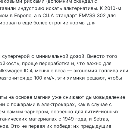
раковыми рисками (вспомним скандал с
тавили индустрию искать альтернативы. К 2010-м
мом в Европе, а в США стандарт FMVSS 302 для
ировал в ещё более строгие нормы для
к супергерой с минимальной дозой. Вместо того
тойкость, проще переработка и, что важно для
olkswagen ID.4, меньше веса — экономия топлива или
азгонится до 100 км/ч, эти химики решают, чтобы
енты на основе магния уже снижают дымовыделение
и с пожарами в электрокарах, как в случае с
 тем самым барьером, особенно для литий-ионных
анических материалах с 1949 года, и Setras,
ов. Это не первая их победа: их предыдущие