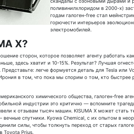
скандалы с озоновыми дырами и 
поливинилхлоридом в 2000-х) зас
годам галоген-free стал мейнстри
горючести интерьеров эволюцион
электромобилей.
MA X?
шение сторон, которое позволяет агенту работать ка
ньше, здесь хватит и 10-15%. Результат? Лучшая огнес
 Представьте: легче формуется деталь для Tesla или V
рония в том, что пока мы спорим о том, кто быстрее р
Американского химического общества, галоген-free аг
бильной индустрии это критично — вспомните трагеди
 привели к отзывам тысяч машин. KISUMA X может стать
 вечные спутники. Kyowa Chemical, с их опытом в неорг
нили силы, чтобы толкнуть переход от старых галоген
 Toyota Prius.