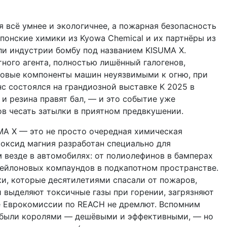
я всё умнее и экологичнее, а пожарная безопасность
понские химики из Kyowa Chemical и их партнёры из
ули индустрии бомбу под названием KISUMA X.
ного агента, полностью лишённый галогенов,
ковые компоненты машин неуязвимыми к огню, при
нс состоялся на грандиозной выставке K 2025 в
и резина правят бал, — и это событие уже
ов чесать затылки в приятном предвкушении.
MA X — это не просто очередная химическая
роксид магния разработан специально для
 везде в автомобилях: от полиолефинов в бамперах
 нейлоновых компаундов в подкапотном пространстве.
и, которые десятилетиями спасали от пожаров,
и выделяют токсичные газы при горении, загрязняют
де Еврокомиссии по REACH не дремлют. Вспомним
ы были королями — дешёвыми и эффективными, — но