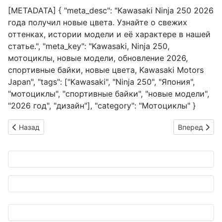
[METADATA] { "meta_desc": "Kawasaki Ninja 250 2026
года получил новые цвета. Узнайте о свежих
оттенках, истории модели и её характере в нашей
статье.", "meta_key": "Kawasaki, Ninja 250,
мотоциклы, новые модели, обновление 2026,
спортивные байки, новые цвета, Kawasaki Motors
Japan", "tags": ["Kawasaki", "Ninja 250", "Япония",
"мотоциклы", "спортивные байки", "новые модели",
"2026 год", "дизайн"], "category": "Мотоциклы" }
Предыдущий: ST Microelectronics: Будущее чипов в большом
Следующий: 
Назад
Вперед