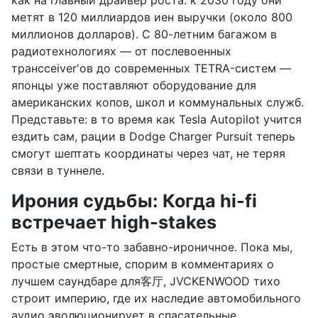
как на главный драйвер роста: к 2030 году они
метят в 120 миллиардов иен выручки (около 800
миллионов долларов). С 80-летним багажом в
радиотехнологиях — от послевоенных
трансceiver'ов до современных TETRA-систем —
японцы уже поставляют оборудование для
американских копов, школ и коммунальных служб.
Представьте: в то время как Tesla Autopilot учится
ездить сам, рации в Dodge Charger Pursuit теперь
смогут шептать координаты через чат, не теряя
связи в туннеле.
Ирония судьбы: Когда hi-fi
встречает high-stakes
Есть в этом что-то забавно-ироничное. Пока мы,
простые смертные, спорим в комментариях о
лучшем саундбаре для客厅, JVCKENWOOD тихо
строит империю, где их наследие автомобильного
аудио эволюционирует в спасательные