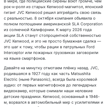
В мире, где полицейские сирены воют громче, чем
рок-н-ролл из старых Kenwood-магнитол, японский
гигант JVC Kenwood решил апгрейдить свою связь
с реальностью. 8 октября компания объявила о
полном поглощении американской SLA Corporation
из солнечной Калифорнии. К марту 2026 года
акции SLA станут стопроцентной собственностью
JVC Kenwood, и это не просто бумажная сделка —
это шаг к тому, чтобы рации в патрульных Ford
Interceptor или пожарных грузовиках заговорили
на языке смартфонов.
Давайте на минутку отмотаем плёнку назад. JVC,
родившаяся в 1927 году как часть Matsushita
Electric (ныне Panasonic), всегда была королевой
аудио: от первых магнитофонов до легендарных
видеокамер, которые снимали наши неловкие
детские праздники. Kenwood, основанный в 1946-
м, ворвался в автомобильный мир с усилителями и