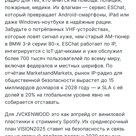
радио для тех, кто мчится на помощь: полиция,
пожарные, медики. Их флагман — сервис ESChat,
который превращает Android-смартфоны, iPad или
даже Windows-ноутбуки в надёжные рации.
Забудьте о потрёпанных VHF-устройствах,
которые ловят сигнал хуже, чем старый AM-тюнер
в BMW 3-й серии 80-х. ESChat работает по IP,
интегрируется с IoT-датчиками и уже обслужил
более 700 тысяч пользователей по всему миру,
включая федералов и местных шерифов. По
отчётам MarketsandMarkets, рынок IP-радио для
общественной безопасности вырастет до 15
миллиардов долларов к 2028 году — и SLA с её
долей в 20% на глобальном уровне явно не
собирается отставать.
Для JVCKENWOOD это как апгрейд от виниловой
пластинки к стримингу Spotify. Их среднесрочный
план VISION2025 ставит на безопасность и связь