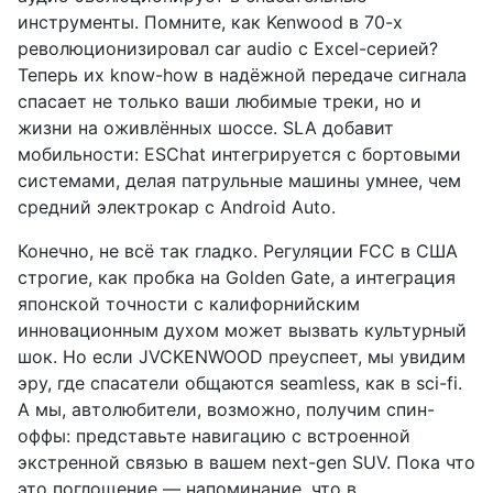
инструменты. Помните, как Kenwood в 70-х
революционизировал car audio с Excel-серией?
Теперь их know-how в надёжной передаче сигнала
спасает не только ваши любимые треки, но и
жизни на оживлённых шоссе. SLA добавит
мобильности: ESChat интегрируется с бортовыми
системами, делая патрульные машины умнее, чем
средний электрокар с Android Auto.
Конечно, не всё так гладко. Регуляции FCC в США
строгие, как пробка на Golden Gate, а интеграция
японской точности с калифорнийским
инновационным духом может вызвать культурный
шок. Но если JVCKENWOOD преуспеет, мы увидим
эру, где спасатели общаются seamless, как в sci-fi.
А мы, автолюбители, возможно, получим спин-
оффы: представьте навигацию с встроенной
экстренной связью в вашем next-gen SUV. Пока что
это поглощение — напоминание, что в