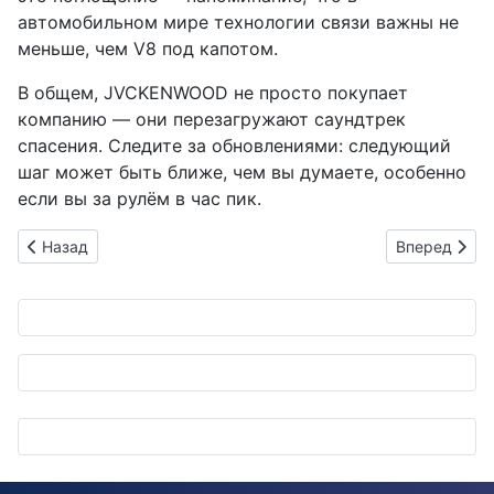
автомобильном мире технологии связи важны не
меньше, чем V8 под капотом.
В общем, JVCKENWOOD не просто покупает
компанию — они перезагружают саундтрек
спасения. Следите за обновлениями: следующий
шаг может быть ближе, чем вы думаете, особенно
если вы за рулём в час пик.
Предыдущий: Toyo Tires: от ледяных испытаний к фестивал
Следующий: 
Назад
Вперед