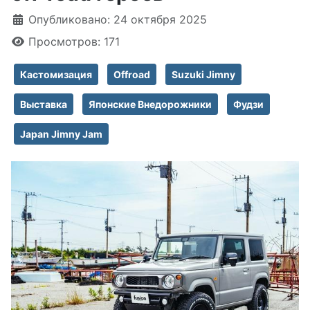
Информация о материале
Опубликовано: 24 октября 2025
Просмотров: 171
Кастомизация
Offroad
Suzuki Jimny
Выставка
Японские Внедорожники
Фудзи
Japan Jimny Jam