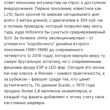
ответ японским энтузиастам на спрос о доступном
внедорожнике. Первое поколение, известное как
LJ10, было крохой по меркам сегодняшнего дня:
всего 3 метра длиной, с двигателем в 359 куб. см
и полным приводом, который позволял ему лезть
туда, куда побоялся бы сунуться среднеразмерный
SUV. За полвека Jimny эволюционировал – от
угловатого "коробочного" дизайна второго
поколения (1981–1998) до современного
четвертого (с 2018 года), которое вернуло миру ту
самую брутальную эстетику, но с современными
фишками вроде ESP и LED-фар. Сегодня это икона
kei-кар класса: в Японии – символ практичности, а
за рубежом – фаворит среди тех, кто ценит
аутентичность. По данным Suzuki, с 1970 года
продано более 2,8 миллиона экземпляров, и
каждый год фанаты добавляют к этому счету свои
кастомные шедевры.