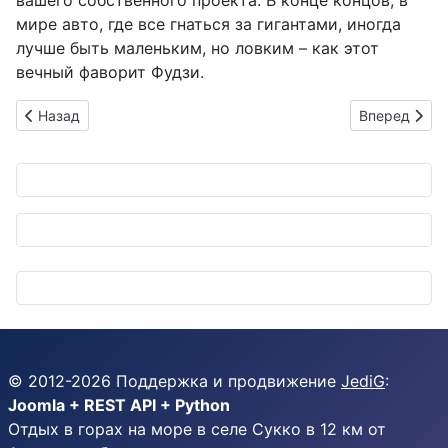
вашего собственного проекта. В конце концов, в
мире авто, где все гнаться за гигантами, иногда
лучше быть маленьким, но ловким – как этот
вечный фаворит Фудзи.
Предыдущий: Прощай, наличка: Токио экспериментирует с 
Следующий: 
Назад
Вперед
© 2012-
2026
Поддержка и продвижение
JediG
:
Joomla + REST API + Python
Отдых в горах на море в селе Сукко в 12 км от