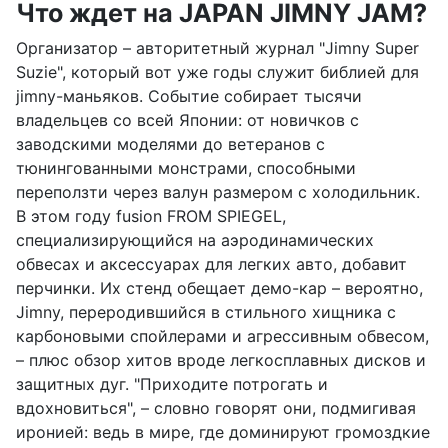
Что ждет на JAPAN JIMNY JAM?
Организатор – авторитетный журнал "Jimny Super
Suzie", который вот уже годы служит библией для
jimny-маньяков. Событие собирает тысячи
владельцев со всей Японии: от новичков с
заводскими моделями до ветеранов с
тюнингованными монстрами, способными
переползти через валун размером с холодильник.
В этом году fusion FROM SPIEGEL,
специализирующийся на аэродинамических
обвесах и аксессуарах для легких авто, добавит
перчинки. Их стенд обещает демо-кар – вероятно,
Jimny, переродившийся в стильного хищника с
карбоновыми спойлерами и агрессивным обвесом,
– плюс обзор хитов вроде легкосплавных дисков и
защитных дуг. "Приходите потрогать и
вдохновиться", – словно говорят они, подмигивая
иронией: ведь в мире, где доминируют громоздкие