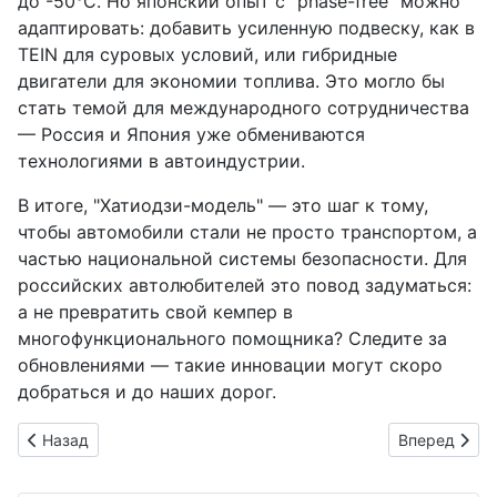
до -50°C. Но японский опыт с "phase-free" можно
адаптировать: добавить усиленную подвеску, как в
TEIN для суровых условий, или гибридные
двигатели для экономии топлива. Это могло бы
стать темой для международного сотрудничества
— Россия и Япония уже обмениваются
технологиями в автоиндустрии.
В итоге, "Хатиодзи-модель" — это шаг к тому,
чтобы автомобили стали не просто транспортом, а
частью национальной системы безопасности. Для
российских автолюбителей это повод задуматься:
а не превратить свой кемпер в
многофункционального помощника? Следите за
обновлениями — такие инновации могут скоро
добраться и до наших дорог.
Предыдущий: Kia PV5: первые электровэны прибыли в Япони
Следующий: I
Назад
Вперед