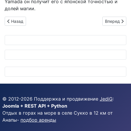
Yamada он получит его с японской точностью и
долей магии.
Предыдущий: CRUZARD: Самурайские секреты чистоты от Kom
Следующий: 
Назад
Вперед
© 2012-
2026
Поддержка и продвижение
JediG
:
Joomla + REST API + Python
Отдых в горах на море в селе Сукко в 12 км от
Анапы-
подбор аренды