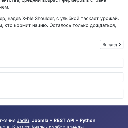
гентства, средний возраст фермеров в стране
ием.
р, надев X-ble Shoulder, с улыбкой таскает урожай.
ем, кто кормит нацию. Осталось только дождаться,
Следующий: 
Вперед
ижение
JediG
:
Joomla + REST API + Python
ко в 12 км от Анапы-
подбор аренды