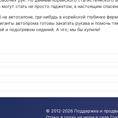
 рабочих рук. По данным Корейского статистического а
 могут стать не просто гаджетом, а настоящим спасен
на автосалоне, где-нибудь в корейской глубинке ферме
гиганты автопрома готовы закатать рукава и помочь т
й и подогревом сидений. А что, мы бы купили!
рпати для тех, кто в теме
© 2012-
2026
Поддержка и продв
Отдых в горах на море в селе Сук