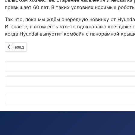
сельском хозяйстве: старение населения и нехватка
превышает 60 лет. В таких условиях носимые роботы
Так что, пока мы ждём очередную новинку от Hyundai 
И, знаете, в этом есть что-то вдохновляющее: даже 
когда Hyundai выпустит комбайн с панорамной крыше
Предыдущий: Japan Mobility Show 2025: Неофициальная афте
Назад