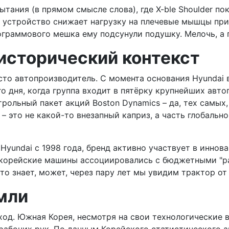
ытания (в прямом смысле слова), где X-ble Shoulder по
устройство снижает нагрузку на плечевые мышцы прим
лограммового мешка ему подсунули подушку. Мелочь, а 
 исторический контекст
росто автопроизводитель. С момента основания Hyundai 
го дня, когда группа входит в пятёрку крупнейших авт
рольный пакет акций Boston Dynamics – да, тех самых,
– это не какой-то внезапный каприз, а часть глобальн
ю Hyundai с 1998 года, бренд активно участвует в инно
е корейские машины ассоциировались с бюджетными "р
то знает, может, через пару лет мы увидим трактор о
мли
ход. Южная Корея, несмотря на свои технологические 