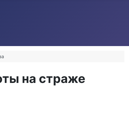
ва
боты на страже