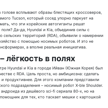
 в голове всплывают образы блестящих кроссоверов,
амого Tucson, который сосед упорно паркует на
мать, что эти корейские автогиганты решат
. поля? Да-да, Hyundai и Kia, объединив силы с
ю сельских территорий (RDA), объявили о намерении
зяйство с помощью носимых роботов. И это не
ансформерах, а вполне реальная инициатива.
– лёгкость в полях
ре Hyundai и Kia в городе Ийван (Южная Корея) был
стве с RDA. Цель проста, но амбициозна: сделать
е и продуктивнее. Для этого компании представили
кого подразделения – носимый робот X-ble Shoulder.
 андроида из дешёвого sci-fi сериала 80-х, но на
 помощник для тех, кто таскает мешки с картошкой