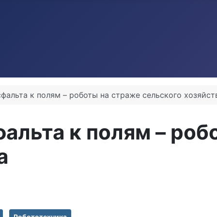
асфальта к полям – роботы на страже сельского хозяйст
сфальта к полям – ро
а
Робототехника