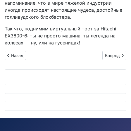
напоминание, что в мире тяжелой индустрии
иногда происходят настоящие чудеса, достойные
голливудского блокбастера.
Так что, поднимим виртуальный тост за Hitachi
EX3600-6: ты не просто машина, ты легенда на
колесах — ну, или на гусеницах!
Предыдущий: BMW прокладывает водородный путь: От клас
Следующий: 
Назад
Вперед