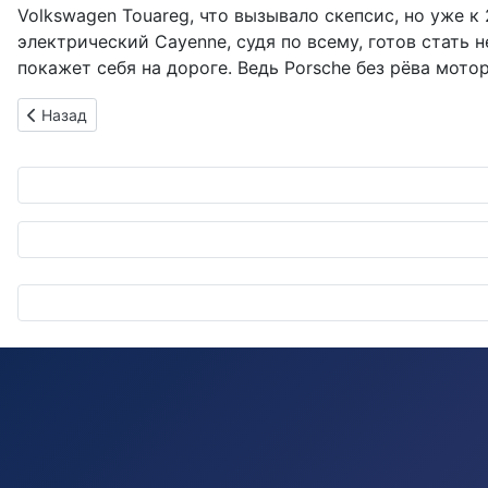
Volkswagen Touareg, что вызывало скепсис, но уже к
электрический Cayenne, судя по всему, готов стать
покажет себя на дороге. Ведь Porsche без рёва мотор
Предыдущий: BYD штурмует горы и долины: новый дилерски
Назад