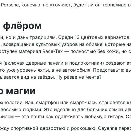
orsche, конечно, не уточняет, будет ли он терпеливо 
м флёром
гии, но и дань традициям. Среди 13 цветовых вариант
, возвращение культовых узоров на обивке, которые на
 доступен материал Race-Tex — полностью без кожи, н
м (включая дверные панели и подлокотники) создают а
 уже уровень яхты, а не автомобиля. Представьте: вы
ывается вид на звёзды. Ну разве не мечта?
о магии
нологии. Ваш смартфон или смарт-часы становятся к
 восемью людьми. Это идеально для больших семей или
обилем — это почти как одалживать любимую гитару. С
ежду спортивной дерзостью и роскошью. Cayenne перв