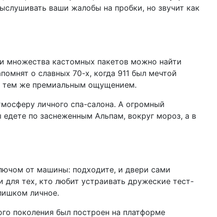
выслушивать ваши жалобы на пробки, но звучит как
ов и множества кастомных пакетов можно найти
помнят о славных 70-х, когда 911 был мечтой
о с тем же премиальным ощущением.
тмосферу личного спа-салона. А огромный
 едете по заснеженным Альпам, вокруг мороз, а в
лючом от машины: подходите, и двери сами
 для тех, кто любит устраивать дружеские тест-
лишком личное.
ого поколения был построен на платформе