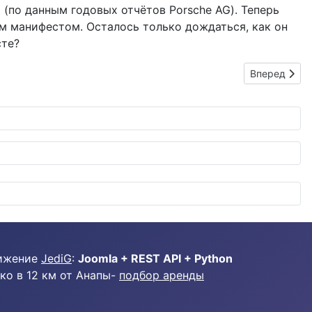
 (по данным годовых отчётов Porsche AG). Теперь
им манифестом. Осталось только дождаться, как он
сте?
Следующий: Л
Вперед
ижение
JediG
:
Joomla + REST API + Python
ко в 12 км от Анапы-
подбор аренды