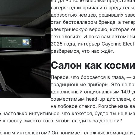
Когда Porsche впервые представил
лагеря: одни кричали о предатель
дерзостью немцев, решивших заво
стал бестселлером бренда, а тепе
электрическую версию, которая о
технологиях. И пока сам автомоб
2025 года, интерьер Cayenne Elect
разберёмся, что нас ждёт.
Салон как косм
Первое, что бросается в глаза, —
традиционные приборы. Это не пр
дополненный опциональным 14.9-
совместимым head-up дисплеем, 
на лобовое стекло. Porsche называ
 настолько интуитивное, что кажется, будто ты не в м
у красоту вместо того, чтобы следить за дорогой?
ственным интеллектом? Он понимает сложные команды и