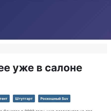
е уже в салоне
тент
Штутгарт
Роскошный Suv