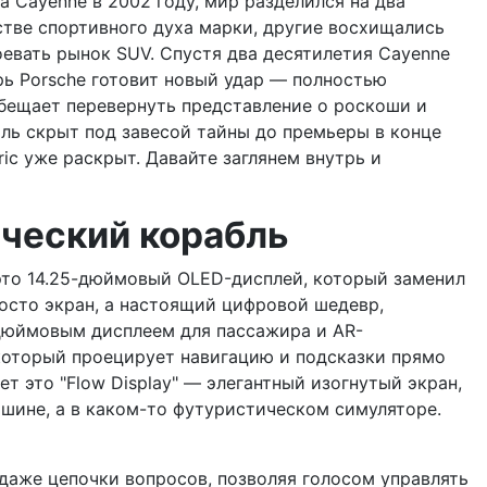
а Cayenne в 2002 году, мир разделился на два
стве спортивного духа марки, другие восхищались
евать рынок SUV. Спустя два десятилетия Cayenne
рь Porsche готовит новый удар — полностью
бещает перевернуть представление о роскоши и
иль скрыт под завесой тайны до премьеры в конце
ric уже раскрыт. Давайте заглянем внутрь и
ический корабль
 это 14.25-дюймовый OLED-дисплей, который заменил
осто экран, а настоящий цифровой шедевр,
дюймовым дисплеем для пассажира и AR-
который проецирует навигацию и подсказки прямо
ет это "Flow Display" — элегантный изогнутый экран,
ашине, а в каком-то футуристическом симуляторе.
 даже цепочки вопросов, позволяя голосом управлять