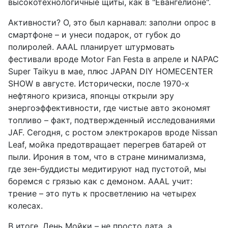
высокотехнологичные щиты, как в "Евангелионе".
Активности? О, это был карнавал: заполни опрос в
смартфоне – и унеси подарок, от губок до
полиролей. AAAL планирует штурмовать
фестивали вроде Motor Fan Festa в апреле и NAPAC
Super Taikyu в мае, плюс JAPAN DIY HOMECENTER
SHOW в августе. Исторически, после 1970-х
нефтяного кризиса, японцы открыли эру
энергоэффективности, где чистые авто экономят
топливо – факт, подтвержденный исследованиями
JAF. Сегодня, с ростом электрокаров вроде Nissan
Leaf, мойка предотвращает перегрев батарей от
пыли. Ирония в том, что в стране минимализма,
где зен-буддисты медитируют над пустотой, мы
боремся с грязью как с демоном. AAAL учит:
трение – это путь к просветлению на четырех
колесах.
В итоге, День Мойки – не просто дата, а