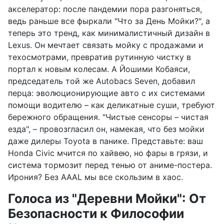
акселератор: после пандемии пора разгоняться,
ведь раньше все фыркали "Что за День Мойки?", а
теперь это тренд, как минималистичный дизайн в
Lexus. Он мечтает связать мойку с продажами и
техосмотрами, превратив рутинную чистку в
портал к новым колесам. А Йошими Кобаяси,
председатель той же Autobacs Seven, добавил
перца: эволюционирующие авто с их системами
помощи водителю – как деликатные суши, требуют
бережного обращения. "Чистые сенсоры – чистая
езда", – провозгласил он, намекая, что без мойки
даже дилеры Toyota в панике. Представьте: ваш
Honda Civic мчится по хайвею, но фары в грязи, и
система тормозит перед тенью от аниме-постера.
Ирония? Без AAAL мы все скользим в хаос.
Голоса из "Деревни Мойки": От
Безопасности к Философии