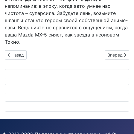
напоминание: в эпоху, когда авто умнее нас,
чистота – суперсила. Забудьте лень, возьмите
шланг и станьте героем своей собственной аниме-
саги. Ведь ничто не сравнится с ощущением, когда
ваша Mazda MX-5 сияет, как звезда в неоновом
Токио.
Предыдущий: Черная пятница для вашего железного самура
Следующий: S
Назад
Вперед