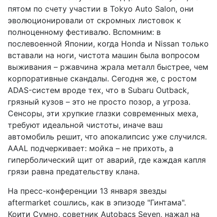
пятом по счету участии в Tokyo Auto Salon, они
эволюционировали от скромных листовок к
полноценному фестивалю. Вспомним: в
послевоенной Японии, когда Honda и Nissan только
вставали на ноги, чистота машин была вопросом
выживания – ржавчина жрала металл быстрее, чем
корпоративные скандалы. Сегодня же, с ростом
ADAS-систем вроде тех, что в Subaru Outback,
грязный кузов – это не просто позор, а угроза.
Сенсоры, эти хрупкие глазки современных меха,
требуют идеальной чистоты, иначе ваш
автомобиль решит, что апокалипсис уже случился.
AAAL подчеркивает: мойка – не прихоть, а
гиперболический щит от аварий, где каждая капля
грязи равна предательству клана.
На пресс-конференции 13 января звезды
aftermarket сошлись, как в эпизоде "Гинтама".
Коити Сумно, советник Autobacs Seven, нажал на