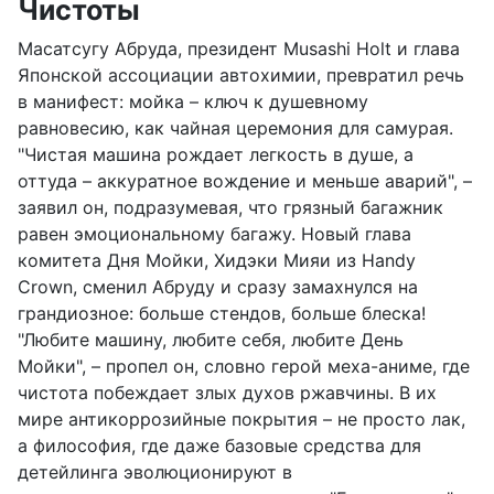
Чистоты
Масатсугу Абруда, президент Musashi Holt и глава
Японской ассоциации автохимии, превратил речь
в манифест: мойка – ключ к душевному
равновесию, как чайная церемония для самурая.
"Чистая машина рождает легкость в душе, а
оттуда – аккуратное вождение и меньше аварий", –
заявил он, подразумевая, что грязный багажник
равен эмоциональному багажу. Новый глава
комитета Дня Мойки, Хидэки Мияи из Handy
Crown, сменил Абруду и сразу замахнулся на
грандиозное: больше стендов, больше блеска!
"Любите машину, любите себя, любите День
Мойки", – пропел он, словно герой меха-аниме, где
чистота побеждает злых духов ржавчины. В их
мире антикоррозийные покрытия – не просто лак,
а философия, где даже базовые средства для
детейлинга эволюционируют в