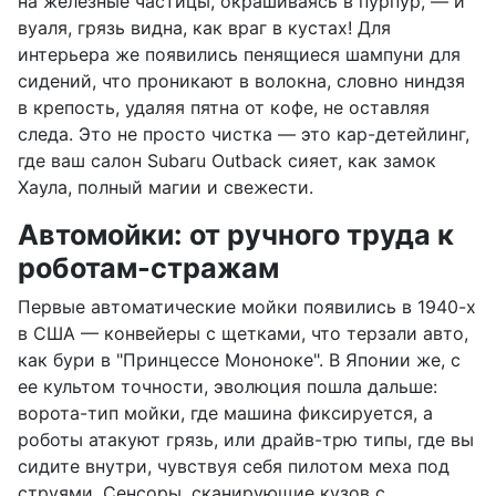
на железные частицы, окрашиваясь в пурпур, — и
вуаля, грязь видна, как враг в кустах! Для
интерьера же появились пенящиеся шампуни для
сидений, что проникают в волокна, словно ниндзя
в крепость, удаляя пятна от кофе, не оставляя
следа. Это не просто чистка — это кар-детейлинг,
где ваш салон Subaru Outback сияет, как замок
Хаула, полный магии и свежести.
Автомойки: от ручного труда к
роботам-стражам
Первые автоматические мойки появились в 1940-х
в США — конвейеры с щетками, что терзали авто,
как бури в "Принцессе Мононоке". В Японии же, с
ее культом точности, эволюция пошла дальше:
ворота-тип мойки, где машина фиксируется, а
роботы атакуют грязь, или драйв-трю типы, где вы
сидите внутри, чувствуя себя пилотом меха под
струями. Сенсоры, сканирующие кузов с