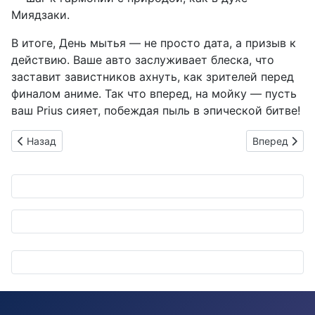
Миядзаки.
В итоге, День мытья — не просто дата, а призыв к
действию. Ваше авто заслуживает блеска, что
заставит завистников ахнуть, как зрителей перед
финалом аниме. Так что вперед, на мойку — пусть
ваш Prius сияет, побеждая пыль в эпической битве!
Предыдущий: Водные призраки на кузове: как ниндзя-дет
Следующий: 
Назад
Вперед