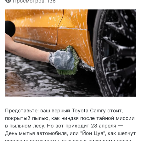
Просмотров: 136
Представьте: ваш верный Toyota Camry стоит,
покрытый пылью, как ниндзя после тайной миссии
в пыльном лесу. Но вот приходит 28 апреля —
День мытья автомобиля, или "Йои Цуя", как шепчут
японские энтузиасты, отсылая к сияющему лоску,