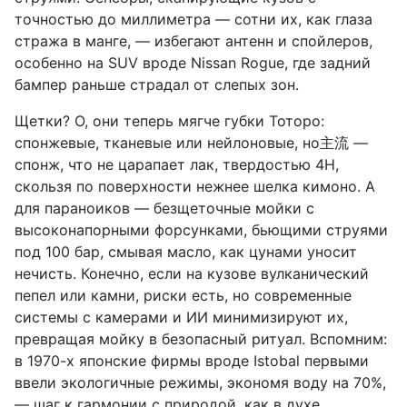
точностью до миллиметра — сотни их, как глаза
стража в манге, — избегают антенн и спойлеров,
особенно на SUV вроде Nissan Rogue, где задний
бампер раньше страдал от слепых зон.
Щетки? О, они теперь мягче губки Тоторо:
спонжевые, тканевые или нейлоновые, но主流 —
спонж, что не царапает лак, твердостью 4H,
скользя по поверхности нежнее шелка кимоно. А
для параноиков — безщеточные мойки с
высоконапорными форсунками, бьющими струями
под 100 бар, смывая масло, как цунами уносит
нечисть. Конечно, если на кузове вулканический
пепел или камни, риски есть, но современные
системы с камерами и ИИ минимизируют их,
превращая мойку в безопасный ритуал. Вспомним:
в 1970-х японские фирмы вроде Istobal первыми
ввели экологичные режимы, экономя воду на 70%,
— шаг к гармонии с природой, как в духе