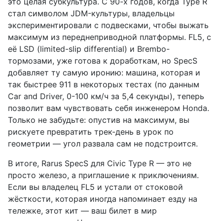
это целая субкультура. С 90-х годов, когда Type R
стал символом JDM-культуры, владельцы
экспериментировали с подвесками, чтобы выжать
максимум из переднеприводной платформы. FL5, с
её LSD (limited-slip differential) и Brembo-
тормозами, уже готова к доработкам, но SpecS
добавляет ту самую иронию: машина, которая и
так быстрее 911 в некоторых тестах (по данным
Car and Driver, 0-100 км/ч за 5,4 секунды), теперь
позволит вам чувствовать себя инженером Honda.
Только не забудьте: опустив на максимум, вы
рискуете превратить трек-день в урок по
геометрии — угол развала сам не подстроится.
В итоге, Rarus SpecS для Civic Type R — это не
просто железо, а приглашение к приключениям.
Если вы владелец FL5 и устали от стоковой
жёсткости, которая иногда напоминает езду на
тележке, этот кит — ваш билет в мир