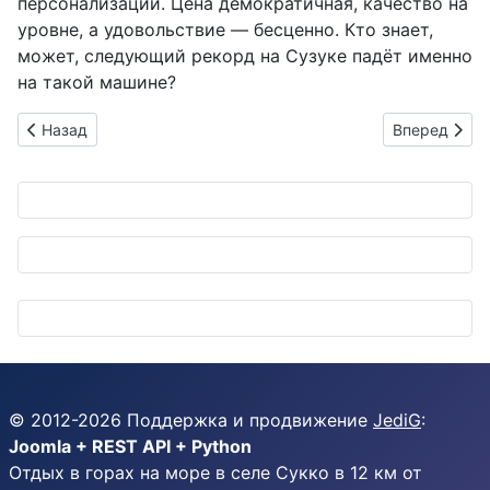
персонализации. Цена демократичная, качество на
уровне, а удовольствие — бесценно. Кто знает,
может, следующий рекорд на Сузуке падёт именно
на такой машине?
Предыдущий: Yamaha YZF-R25: Новый "инстаграмный" блеск
Следующий: 
Назад
Вперед
© 2012-
2026
Поддержка и продвижение
JediG
:
Joomla + REST API + Python
Отдых в горах на море в селе Сукко в 12 км от