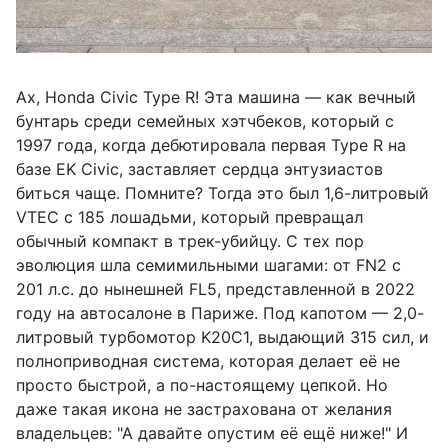
Ах, Honda Civic Type R! Эта машина — как вечный
бунтарь среди семейных хэтчбеков, который с
1997 года, когда дебютировала первая Type R на
базе EK Civic, заставляет сердца энтузиастов
биться чаще. Помните? Тогда это был 1,6-литровый
VTEC с 185 лошадьми, который превращал
обычный компакт в трек-убийцу. С тех пор
эволюция шла семимильными шагами: от FN2 с
201 л.с. до нынешней FL5, представленной в 2022
году на автосалоне в Париже. Под капотом — 2,0-
литровый турбомотор K20C1, выдающий 315 сил, и
полноприводная система, которая делает её не
просто быстрой, а по-настоящему цепкой. Но
даже такая икона не застрахована от желания
владельцев: "А давайте опустим её ещё ниже!" И