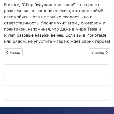
В итоге, "Сбор будущих мастеров!" – не просто
развлечение, а шаг к поколению, которое поймёт:
автомобиль – это не только скорость, но и
ответственность. Япония учит этому с юмором и
практикой, напоминая, что даже в мире Tesla и
Rivian базовые навыки вечны. Если вы в Йокогаме
или рядом, не упустите – гараж ждёт своих героев!
Предыдущий: Dunlop раскрывает будущее на колесах: умные
Следующий: N
Назад
Вперед