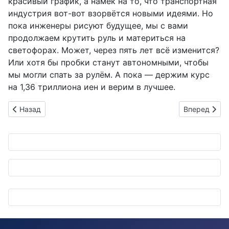
красивый график, а намёк на то, что транспортная
индустрия вот-вот взорвётся новыми идеями. Но
пока инженеры рисуют будущее, мы с вами
продолжаем крутить руль и материться на
светофорах. Может, через пять лет всё изменится?
Или хотя бы пробки станут автономными, чтобы
мы могли спать за рулём. А пока — держим курс
на 1,36 триллиона иен и верим в лучшее.
Предыдущий: Hyundai Mobis и Wind River объединяются: бу
Следующий: 
Назад
Вперед