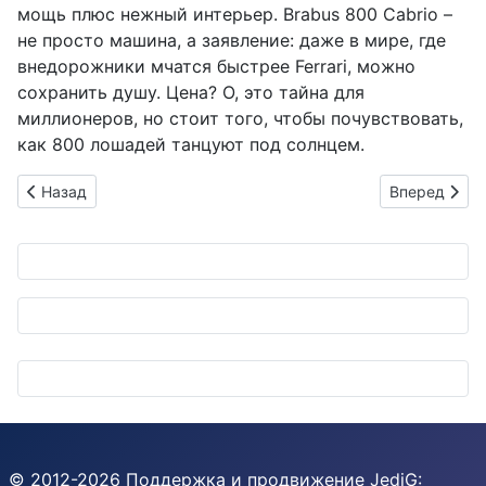
мощь плюс нежный интерьер. Brabus 800 Cabrio –
не просто машина, а заявление: даже в мире, где
внедорожники мчатся быстрее Ferrari, можно
сохранить душу. Цена? О, это тайна для
миллионеров, но стоит того, чтобы почувствовать,
как 800 лошадей танцуют под солнцем.
Предыдущий: Maruti Suzuki ставит на AI: инвестиции в буду
Следующий: 
Назад
Вперед
© 2012-
2026
Поддержка и продвижение
JediG
: