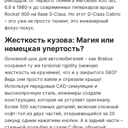
рекордов: от первого тюнинга Mercedes 450 SEL
6.9 в 1980-х до современных гиперкаров вроде
Rocket 900 на базе S-Class. Но этот G-Class Cabrio
– это уже не просто тюнинг, это инженерный
фокус-покус.
Жесткость кузова: Магия или
немецкая упертость?
Основной шок для автолюбителей – как Brabus
сохранил ту же torsional rigidity (нежную
жесткость на кручение), что и у закрытого G63?
Ведь они просто взяли и отрезали крышу!
Используя передовые CAD-симуляции и
высокопрочную сталь, инженеры создали
конструкцию, которая не уступает оригиналу.
Более 500 кастомных деталей, включая сложный
софт-топ из двух частей, открывающийся за 20
секунд одним нажатием кнопки. А в задней части –
стальной ролл-бар в стиле C-Bow, обшитый