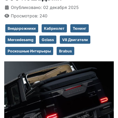
Информация о материале
Опубликовано: 02 декабря 2025
Просмотров: 240
Внедорожники
Кабриолет
Тюнинг
Mercedesamg
Gclass
V8 Двигатели
Роскошные Интерьеры
Brabus