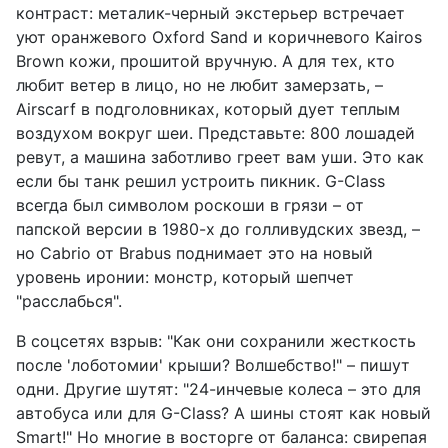
контраст: металик-черный экстерьер встречает
уют оранжевого Oxford Sand и коричневого Kairos
Brown кожи, прошитой вручную. А для тех, кто
любит ветер в лицо, но не любит замерзать, –
Airscarf в подголовниках, который дует теплым
воздухом вокруг шеи. Представьте: 800 лошадей
ревут, а машина заботливо греет вам уши. Это как
если бы танк решил устроить пикник. G-Class
всегда был символом роскоши в грязи – от
папской версии в 1980-х до голливудских звезд, –
но Cabrio от Brabus поднимает это на новый
уровень иронии: монстр, который шепчет
"расслабься".
В соцсетях взрыв: "Как они сохранили жесткость
после 'лоботомии' крыши? Волшебство!" – пишут
одни. Другие шутят: "24-инчевые колеса – это для
автобуса или для G-Class? А шины стоят как новый
Smart!" Но многие в восторге от баланса: свирепая