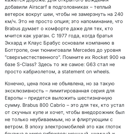
добавили Airscarf в подголовниках – теплый
ветерок вокруг шеи, чтобы не замерзнуть на 240
км/ч. Это не просто опция; это напоминание, что
Brabus думает о комфорте даже для тех, кто
мчится как ураган. С 1977 года, когда братья
Экхард и Клаус Брабус основали компанию в
Боттропе, они тюнинговали Mercedes до уровня
"сверхъестественного". Помните их Rocket 900 на
базе S-Class? Здесь то же самое: G63 стал не
просто кабриолетом, а statement on wheels.
Конечно, цена пока не объявлена, но за такую
эксклюзивность – лимитированная серия для
Европы – придется выложить шестизначную
сумму. Brabus 800 Cabrio – это для тех, кто устал
от скучных купе и хочет, чтобы внедорожник был
не только неубиваемым, но и флиртующим с
ветром. В эпоху электромобилей это как глоток
бензина в мире гибридов: мощный, шумный и