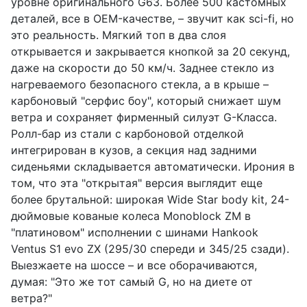
уровне оригинального G63. Более 500 кастомных
деталей, все в OEM-качестве, – звучит как sci-fi, но
это реальность. Мягкий топ в два слоя
открывается и закрывается кнопкой за 20 секунд,
даже на скорости до 50 км/ч. Заднее стекло из
нагреваемого безопасного стекла, а в крыше –
карбоновый "серфис боу", который снижает шум
ветра и сохраняет фирменный силуэт G-Класса.
Ролл-бар из стали с карбоновой отделкой
интегрирован в кузов, а секция над задними
сиденьями складывается автоматически. Ирония в
том, что эта "открытая" версия выглядит еще
более брутальной: широкая Wide Star body kit, 24-
дюймовые кованые колеса Monoblock ZM в
"платиновом" исполнении с шинами Hankook
Ventus S1 evo ZX (295/30 спереди и 345/25 сзади).
Выезжаете на шоссе – и все оборачиваются,
думая: "Это же тот самый G, но на диете от
ветра?"