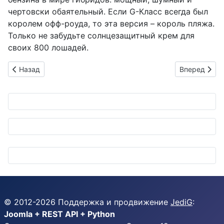
чертовски обаятельный. Если G-Класс всегда был
королем офф-роуда, то эта версия – король пляжа.
Только не забудьте солнцезащитный крем для
своих 800 лошадей.
Предыдущий: Renault Grand Kangoo: Семиместный фургон, к
Следующий: 
Назад
Вперед
© 2012-
2026
Поддержка и продвижение
JediG
:
Joomla + REST API + Python