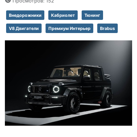
Просмотров: 152
Внедорожники
Кабриолет
Тюнинг
V8 Двигатели
Премиум Интерьер
Brabus