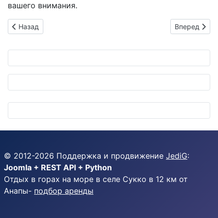
вашего внимания.
Предыдущий: Японские инновации для грузовиков: Topy пре
Следующий: 
Назад
Вперед
© 2012-
2026
Поддержка и продвижение
JediG
:
Joomla + REST API + Python
Отдых в горах на море в селе Сукко в 12 км от
Анапы-
подбор аренды