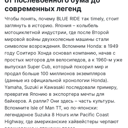
от послевоенного бума до
современных легенд
Чтобы понять, почему BLUE RIDE так timely, стоит
заглянуть в историю. Япония – колыбель
мотоциклетной индустрии, где после Второй
мировой войны двухколесные машины стали
символом возрождения. Вспомним Honda: в 1949
году Соитиро Хонда основал компанию, начав с
простых моторов для велосипедов, а к 1960-м уже
выпускал Super Cub, который покорил мир и
продал больше 100 миллионов экземпляров
(данные из официальной хронологии Honda).
Yamaha, Suzuki и Kawasaki последовали примеру,
превратив Японию в экспортера мечты для
байкеров. А ралли? Они здесь – часть культуры.
Вспомните Isle of Man TT, но по-японски:
легендарное Suzuka 8 Hours или Pacific Coast
Highway, где американские хайвейстеры черпают