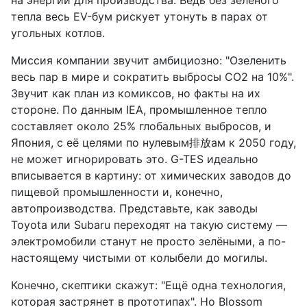
на энергии для производства. Ведь без зелёного
тепла весь EV-бум рискует утонуть в парах от
угольных котлов.
Миссия компании звучит амбициозно: "Озеленить
весь пар в мире и сократить выбросы CO2 на 10%".
Звучит как план из комиксов, но факты на их
стороне. По данным IEA, промышленное тепло
составляет около 25% глобальных выбросов, и
Япония, с её целями по нулевым排放ам к 2050 году,
не может игнорировать это. G-TES идеально
вписывается в картину: от химических заводов до
пищевой промышленности и, конечно,
автопроизводства. Представьте, как заводы
Toyota или Subaru переходят на такую систему —
электромобили станут не просто зелёными, а по-
настоящему чистыми от колыбели до могилы.
Конечно, скептики скажут: "Ещё одна технология,
которая застрянет в прототипах". Но Blossom