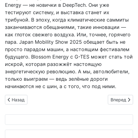
Energy — не новички в DeepTech. Они уже
тестируют систему, и выставка станет их
трибуной. В эпоху, когда климатические саммиты
заканчиваются обещаниями, такие инновации —
как глоток свежего воздуха. Или, точнее, горячего
пара. Japan Mobility Show 2025 обещает быть не
просто парадом машин, а настоящим фестивалем
будущего. Blossom Energy с G-TES может стать той
искрой, которая разожжёт настоящую
энергетическую революцию. А мы, автолюбители,
только выиграем — ведь зелёные дороги
начинаются не с шин, а с того, что под ними.
Предыдущий: Тормоза без "пыльного" скандала: Sumitomo Ba
Следующий: 
Назад
Вперед