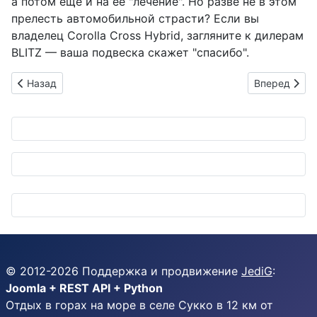
а потом еще и на ее "лечение". Но разве не в этом
прелесть автомобильной страсти? Если вы
владелец Corolla Cross Hybrid, загляните к дилерам
BLITZ — ваша подвеска скажет "спасибо".
Предыдущий: Pioneer превращает Prius, Jimny и Spacia в м
Следующий: S
Назад
Вперед
© 2012-
2026
Поддержка и продвижение
JediG
:
Joomla + REST API + Python
Отдых в горах на море в селе Сукко в 12 км от