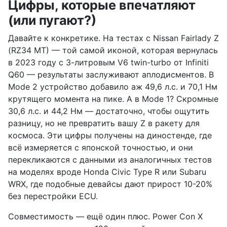
Цифры, которые впечатляют
(или пугают?)
Давайте к конкретике. На тестах с Nissan Fairlady Z
(RZ34 MT) — той самой иконой, которая вернулась
в 2023 году с 3-литровым V6 twin-turbo от Infiniti
Q60 — результаты заслуживают аплодисментов. В
Mode 2 устройство добавило аж 49,6 л.с. и 70,1 Нм
крутящего момента на пике. А в Mode 1? Скромные
30,6 л.с. и 44,2 Нм — достаточно, чтобы ощутить
разницу, но не превратить вашу Z в ракету для
космоса. Эти цифры получены на диностенде, где
всё измеряется с японской точностью, и они
перекликаются с данными из аналогичных тестов
на моделях вроде Honda Civic Type R или Subaru
WRX, где подобные девайсы дают прирост 10-20%
без перестройки ECU.
Совместимость — ещё один плюс. Power Con X