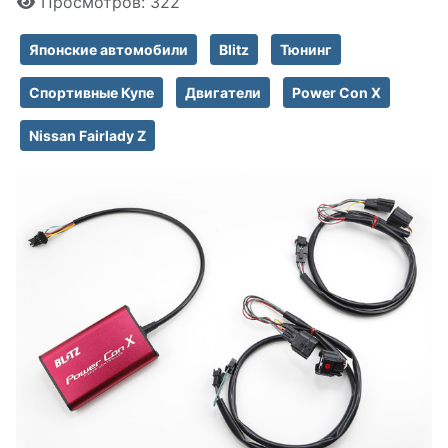
Просмотров: 322
Японские автомобили
Blitz
Тюнинг
Спортивные Купе
Двигатели
Power Con X
Nissan Fairlady Z