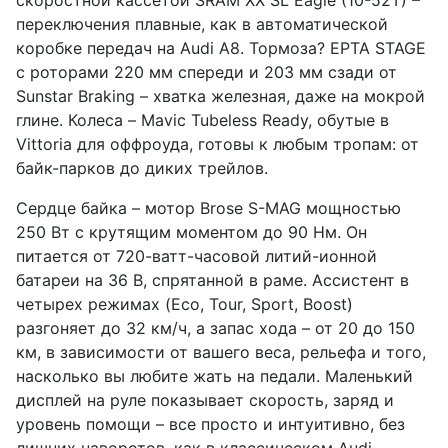
скоростной кассетой SRAM XX SL Eagle (10-52T) –
переключения плавные, как в автоматической
коробке передач на Audi A8. Тормоза? EPTA STAGE
с роторами 220 мм спереди и 203 мм сзади от
Sunstar Braking – хватка железная, даже на мокрой
глине. Колеса – Mavic Tubeless Ready, обутые в
Vittoria для оффроуда, готовы к любым тропам: от
байк-парков до диких трейлов.
Сердце байка – мотор Brose S-MAG мощностью
250 Вт с крутящим моментом до 90 Нм. Он
питается от 720-ватт-часовой литий-ионной
батареи на 36 В, спрятанной в раме. Ассистент в
четырех режимах (Eco, Tour, Sport, Boost)
разгоняет до 32 км/ч, а запас хода – от 20 до 150
км, в зависимости от вашего веса, рельефа и того,
насколько вы любите жать на педали. Маленький
дисплей на руле показывает скорость, заряд и
уровень помощи – все просто и интуитивно, без