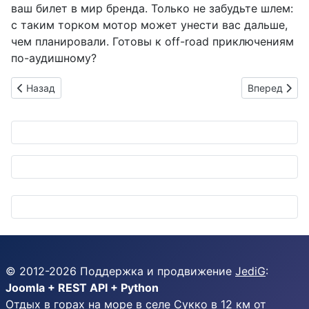
ваш билет в мир бренда. Только не забудьте шлем:
с таким торком мотор может унести вас дальше,
чем планировали. Готовы к off-road приключениям
по-аудишному?
Предыдущий: CRI Middleware на CEATEC 2025: софт, которы
Следующий: 
Назад
Вперед
© 2012-
2026
Поддержка и продвижение
JediG
:
Joomla + REST API + Python
Отдых в горах на море в селе Сукко в 12 км от