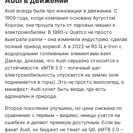
Audi в движении
Audi всегда была про инновации в движении. С
1909 года, когда компания основана Аугустом
Хорхом, она прошла путь от паровых машин к
электромобилям. В 1980-х Quattro не просто
выиграла ралли – она изменила индустрию, сделав
полный привод нормой. А в 2022-м RS Q e-tron с
водородными топливными элементами взял
Даккар, доказав, что Audi серьезно относится к
устойчивости. eMTB 2.0 – логичный шаг:
электромобильность спускается на землю (или
поднимается в горы). Это не просто велосипед, а
манифест: Audi хочет быть везде, где есть
адреналин и природа.
Второе поколение улучшено, но цена снижена по
сравнению с первым – видимо, немцы учатся на
ошибках и делают премиум доступным. Если вы
фанат Audi, но бюджет не тянет на Q8, eMTB 2.0 –