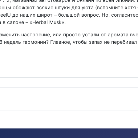
 магазинах автотоваров и онлайн по всей Японии. E
японцы обожают всякие штуки для уюта (вспомните хот
eelU до наших широт – большой вопрос. Но, согласите
 в салоне – «Herbal Musk».
т изменить настроение, или просто устали от аромата в
 8 недель гармонии? Главное, чтобы запах не перебивал
 AE86 Trueno уже в продаже!