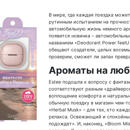
В мире, где каждая поездка може
рутинным испытанием на прочност
автомобильную жизнь немного аро
появится новинка – автомобильны
названием «Deodorant Power feelU 
обещают создатели, целых восемь 
проверим, сможет ли запах превр
Ароматы на любо
Estee подошла к вопросу с фантази
соответствуют разным «драйверск
воплощение комфорта и натуральн
обычную поездку в магазин чем-то
«Herbal Musk» – для тех, кто каж
релакса. Освежающий и спокойный
подождет». И, наконец, «Bloom Mi