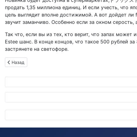
Новинка будет доступна в супермаркетах,ドラッグストアх,
продать 1,35 миллиона единиц. И если учесть, что 
цель выглядит вполне достижимой. А вот дойдет ли f
звучит заманчиво. Особенно если за окном серость, а
Так что, если вы из тех, кто верит, что запах може
Estee шанс. В конце концов, что такое 500 рублей за
застрянете на светофоре.
Предыдущий: Хачироку в сердце и на груди: T-shirt с Toyota
Назад