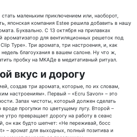
т стать маленьким приключением или, наоборот,
ь, японская компания Estee решила добавить в нашу
мата. Буквально. С 13 октября на прилавках
й ароматизатор для вентиляционных решеток под
Clip Type». Три аромата, три настроения, и, как
недель благоухания в вашем салоне. Ну что ж,
атить пробку на МКАДе в медитативный ритуал.
й вкус и дорогу
ей, создав три аромата, которые, по их словам,
им настроениям». Первый – «Ecru Savon» – это
ости. Запах чистоты, который должен сделать
 вроде прогулки по цветущему лугу. Второй –
дое утро превращает дорогу на работу в сеанс
, он как будто шепчет: «Не переживай, босс
st» – аромат для выходных, полный позитива и