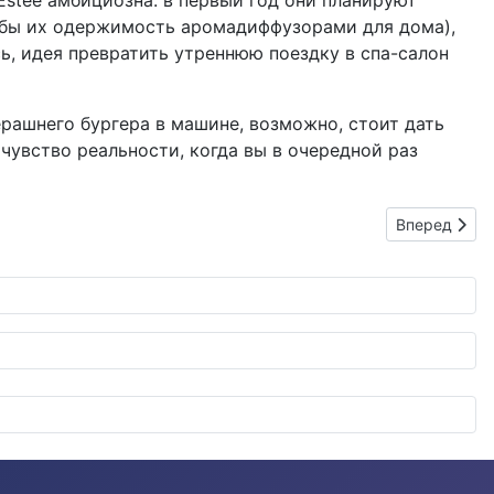
stee амбициозна: в первый год они планируют
я бы их одержимость аромадиффузорами для дома),
сь, идея превратить утреннюю поездку в спа-салон
черашнего бургера в машине, возможно, стоит дать
 чувство реальности, когда вы в очередной раз
Следующий: Э
Вперед