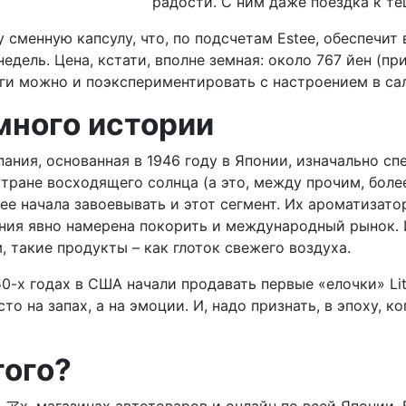
радости. С ним даже поездка к т
сменную капсулу, что, по подсчетам Estee, обеспечит 
недель. Цена, кстати, вполне земная: около 767 йен (п
ньги можно и поэкспериментировать с настроением в са
много истории
мпания, основанная в 1946 году в Японии, изначально 
тране восходящего солнца (а это, между прочим, боле
Estee начала завоевывать и этот сегмент. Их ароматиза
ния явно намерена покорить и международный рынок. И,
такие продукты – как глоток свежего воздуха.
0-х годах в США начали продавать первые «елочки» Litt
то на запах, а на эмоции. И, надо признать, в эпоху, 
того?