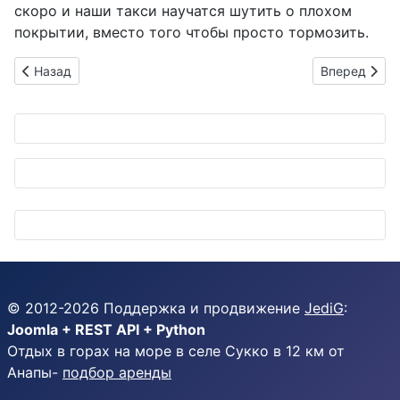
скоро и наши такси научатся шутить о плохом
покрытии, вместо того чтобы просто тормозить.
Предыдущий: Автомойка: как превратить вашего железного с
Следующий: 
Назад
Вперед
© 2012-
2026
Поддержка и продвижение
JediG
:
Joomla + REST API + Python
Отдых в горах на море в селе Сукко в 12 км от
Анапы-
подбор аренды