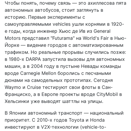
Чтобы понять, почему связь — это ахиллесова пята
автономных автобусов, стоит заглянуть в
историю. Первые эксперименты с
самоуправляемыми vehicles ушли корнями в 1920-
е годы, когда инженер Хьюс де Ив из General
Motors представил "Futurama" на World's Fair в Нью-
Йорке — видение городов с автоматизированным
трафиком. Но реальные прорывы случились позже:
в 1980-х DARPA запустила вызовы для автономных
машин, а в 2004 году в пустыне Невады команды
вроде Carnegie Mellon боролись с песчаными
дюнами на самодельных прототипах. Сегодня
Waymo и Cruise тестируют свои флоты в Сан-
Франциско, а в Европе проекты вроде CityMobil в
Хельсинки уже выводят шаттлы на улицы.
В Японии автономный транспорт — национальный
приоритет. С 2010-х годов Toyota и Honda
инвестируют в V2X-технологии (vehicle-to-