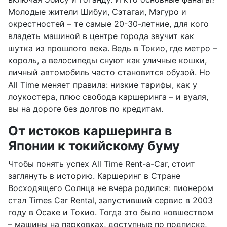
Молодые жители Шибуи, Сэтагаи, Мэгуро и
окрестностей – те самые 20-30-летние, для кого
владеть машиной в центре города звучит как
шутка из прошлого века. Ведь в Токио, где метро –
король, а велосипеды снуют как уличные кошки,
личный автомобиль часто становится обузой. Но
All Time меняет правила: низкие тарифы, как у
лоукостера, плюс свобода каршеринга – и вуаля,
вы на дороге без долгов по кредитам.
От истоков каршеринга в
Японии к токийскому буму
Чтобы понять успех All Time Rent-a-Car, стоит
заглянуть в историю. Каршеринг в Стране
Восходящего Солнца не вчера родился: пионером
стал Times Car Rental, запустивший сервис в 2003
году в Осаке и Токио. Тогда это было новшеством
– машины на парковках, доступные по подписке,