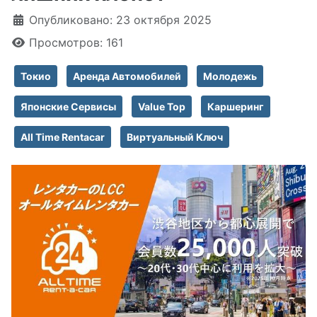
Информация о материале
Опубликовано: 23 октября 2025
Просмотров: 161
Токио
Аренда Автомобилей
Молодежь
Японские Сервисы
Value Top
Каршеринг
All Time Rentacar
Виртуальный Ключ