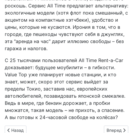
роскошь. Сервис All Time предлагает альтернативу:
экологичные модели (хотя флот пока смешанный, с
акцентом на компактные хэтчбеки), удобство и
цены, которые не кусаются. Ирония в том, что в
городе, где пешеходы чувствуют себя в джунглях,
эта "аренда на час" дарит иллюзию свободы – без
гаража и налогов.
С 25 тысячами пользователей All Time Rent-a-Car
доказывает: будущее моубилити – в гибкости.
Value Top уже планирует новые станции, и кто
знает, может, скоро этот сервис выйдет за
пределы Токио, заставив нас, европейских
автолюбителей, позавидовать японской смекалке.
Ведь в мире, где бензин дорожает, а пробки
множатся, такая модель – не прихоть, а спасение.
А вы готовы к 24-часовой свободе на колёсах?
Предыдущий: Nissan Sakura с выдвижной солнечной крышей:
Следующий: 
Назад
Вперед