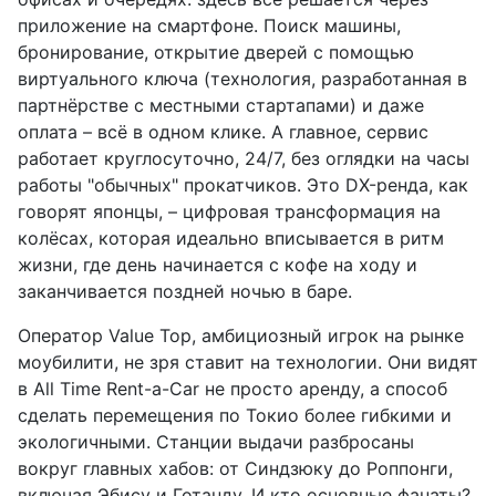
приложение на смартфоне. Поиск машины,
бронирование, открытие дверей с помощью
виртуального ключа (технология, разработанная в
партнёрстве с местными стартапами) и даже
оплата – всё в одном клике. А главное, сервис
работает круглосуточно, 24/7, без оглядки на часы
работы "обычных" прокатчиков. Это DX-ренда, как
говорят японцы, – цифровая трансформация на
колёсах, которая идеально вписывается в ритм
жизни, где день начинается с кофе на ходу и
заканчивается поздней ночью в баре.
Оператор Value Top, амбициозный игрок на рынке
моубилити, не зря ставит на технологии. Они видят
в All Time Rent-a-Car не просто аренду, а способ
сделать перемещения по Токио более гибкими и
экологичными. Станции выдачи разбросаны
вокруг главных хабов: от Синдзюку до Роппонги,
включая Эбису и Готанду. И кто основные фанаты?