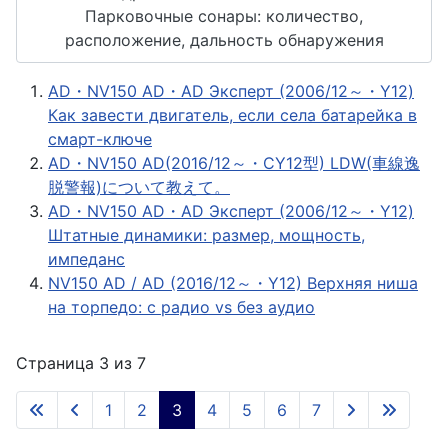
Парковочные сонары: количество,
расположение, дальность обнаружения
AD・NV150 AD・AD Эксперт (2006/12～・Y12)
Как завести двигатель, если села батарейка в
смарт-ключе
AD・NV150 AD(2016/12～・CY12型) LDW(車線逸
脱警報)について教えて。
AD・NV150 AD・AD Эксперт (2006/12～・Y12)
Штатные динамики: размер, мощность,
импеданс
NV150 AD / AD (2016/12～・Y12) Верхняя ниша
на торпедо: с радио vs без аудио
Страница 3 из 7
1
2
3
4
5
6
7