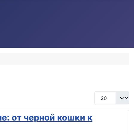
Кол-во строк:
е: от черной кошки к