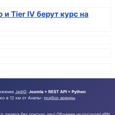
 и Tier IV берут курс на
ижение
JediG
:
Joomla + REST API + Python
ко в 12 км от Анапы-
подбор аренды
о дилера без третьих лиц! Общение на русском! ePN