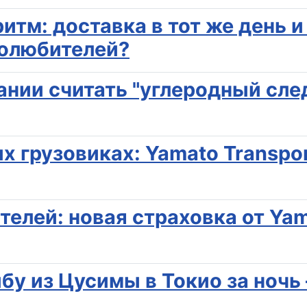
ритм: доставка в тот же день 
толюбителей?
ании считать "углеродный сле
х грузовиках: Yamato Transpor
елей: новая страховка от Yam
бу из Цусимы в Токио за ночь