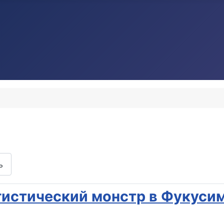
ь
гистический монстр в Фукусим