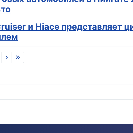
вто
Cruiser и Hiace представляет
илем