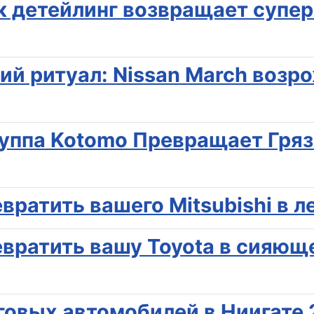
ак детейлинг возвращает супе
ий ритуал: Nissan March возр
уппа Kotomo Превращает Гря
вратить вашего Mitsubishi в л
евратить вашу Toyota в сияющ
овых автомобилей в Ниигате 