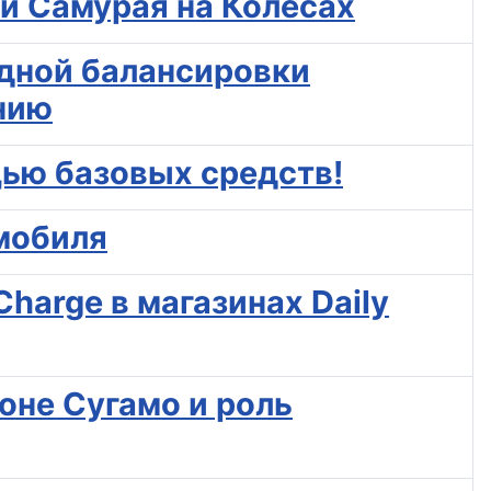
ой Самурая на Колёсах
дной балансировки
нию
щью базовых средств!
мобиля
harge в магазинах Daily
йоне Сугамо и роль