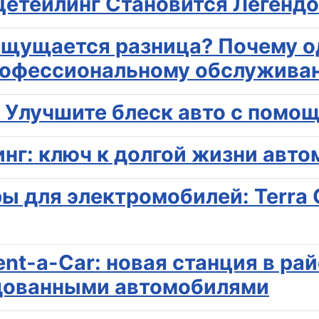
 Детейлинг Становится Легенд
ощущается разница? Почему о
профессиональному обслужива
 Улучшите блеск авто с помо
г: ключ к долгой жизни авто
 для электромобилей: Terra C
ent-a-Car: новая станция в ра
ндованными автомобилями