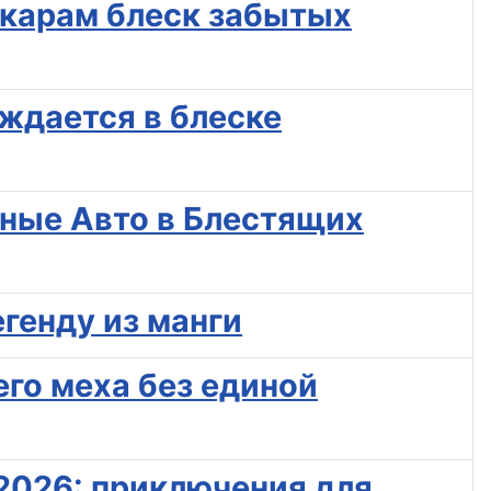
ркарам блеск забытых
ождается в блеске
зные Авто в Блестящих
егенду из манги
его меха без единой
2026: приключения для