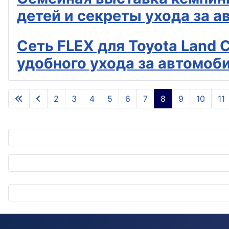
детей и секреты ухода за а
Сеть FLEX для Toyota Land 
удобного ухода за автомоб
2
3
4
5
6
7
8
9
10
11