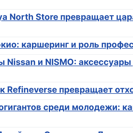
ya North Store превращает ца
окио: каршеринг и роль профе
 Nissan и NISMO: аксессуары 
к Refineverse превращает отх
огигантов среди молодежи: ка