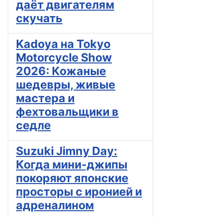
даёт двигателям
скучать
Kadoya на Tokyo
Motorcycle Show
2026: Кожаные
шедевры, живые
мастера и
фехтовальщики в
седле
Suzuki Jimny Day:
Когда мини-джипы
покоряют японские
просторы с иронией и
адреналином