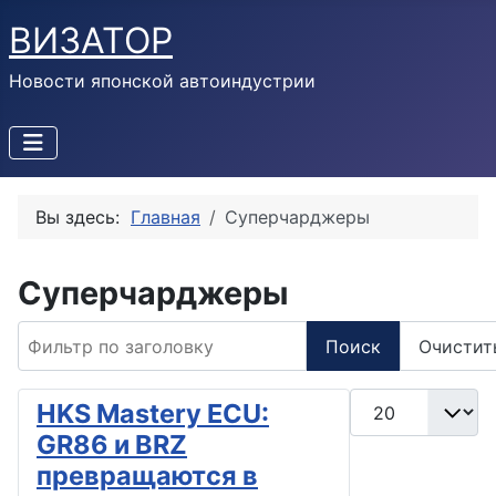
ВИЗАТОР
Новости японской автоиндустрии
Вы здесь:
Главная
Суперчарджеры
Суперчарджеры
Фильтр по заголовку
Поиск
Очистит
Кол-во строк:
HKS Mastery ECU:
GR86 и BRZ
превращаются в