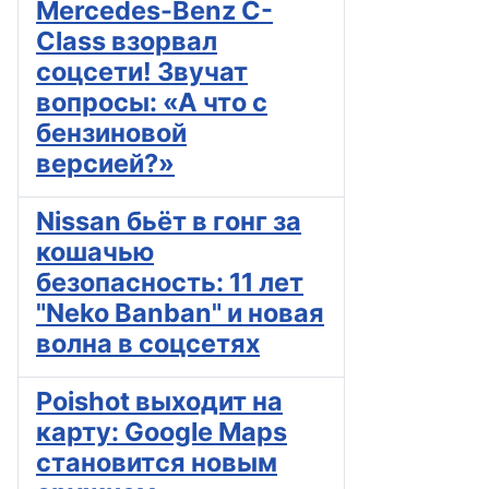
Mercedes-Benz C-
Class взорвал
соцсети! Звучат
вопросы: «А что с
бензиновой
версией?»
Nissan бьёт в гонг за
кошачью
безопасность: 11 лет
"Neko Banban" и новая
волна в соцсетях
Poishot выходит на
карту: Google Maps
становится новым