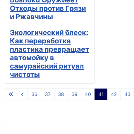
Отходы против Грязи
и Ржавчины
Экологический блеск:
Как переработка
пластика превращает
автомойку в
самурайский ритуал
чистоты
36
37
38
39
40
41
42
43
Страница 41 из 45