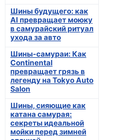
Шины будущего: как
AI превращает моюку
в самурайский ритуал
ухода за авто
Шины-самураи: Как
Continental
превращает грязь в
легенду на Tokyo Auto
Salon
Шины, сияющие как
катана самурая:
секреты идеальной
мойки перед зимней