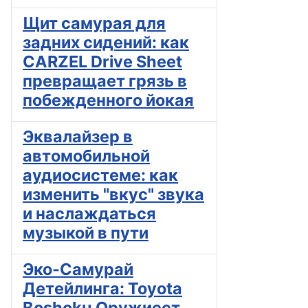
Щит самурая для
задних сидений: как
CARZEL Drive Sheet
превращает грязь в
побежденного йокая
Эквалайзер в
автомобильной
аудиосистеме: как
изменить "вкус" звука
и наслаждаться
музыкой в пути
Эко-Самурай
Детейлинга: Toyota
Boshoku Оружиеет