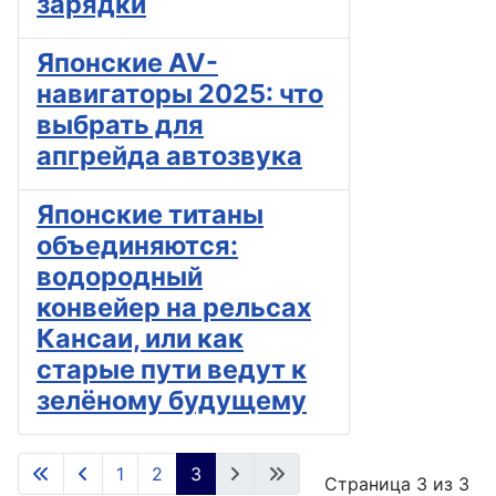
зарядки
Японские AV-
навигаторы 2025: что
выбрать для
апгрейда автозвука
Японские титаны
объединяются:
водородный
конвейер на рельсах
Кансаи, или как
старые пути ведут к
зелёному будущему
1
2
3
Страница 3 из 3