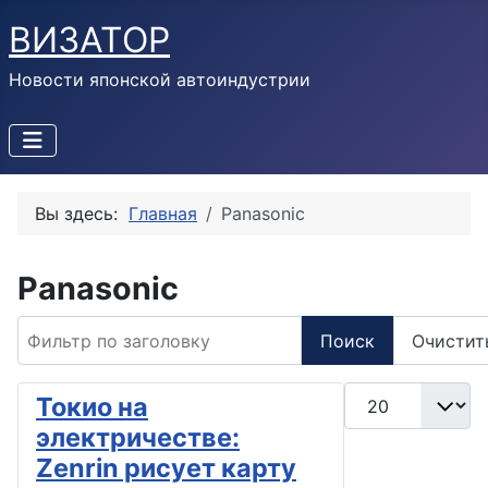
ВИЗАТОР
Новости японской автоиндустрии
Вы здесь:
Главная
Panasonic
Panasonic
Фильтр по заголовку
Поиск
Очистит
Кол-во строк:
Токио на
электричестве:
Zenrin рисует карту