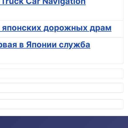
Truck Car Navigation
от японских дорожных драм
рвая в Японии служба