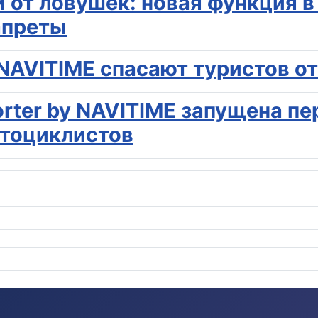
 от ловушек: новая функция в 
апреты
и NAVITIME спасают туристов 
rter by NAVITIME запущена пе
отоциклистов