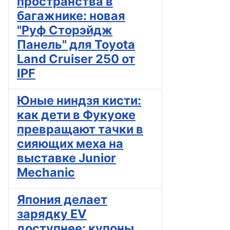
пространства в
багажнике: новая
"Руф Сторэйдж
Панель" для Toyota
Land Cruiser 250 от
IPF
Юные ниндзя кисти:
как дети в Фукуоке
превращают тачки в
сияющих меха на
выставке Junior
Mechanic
Япония делает
зарядку EV
доступнее: купоны