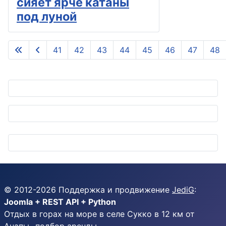
сияет ярче катаны
под луной
41
42
43
44
45
46
47
48
Страница 49 из 50
© 2012-
2026
Поддержка и продвижение
JediG
:
Joomla + REST API + Python
Отдых в горах на море в селе Сукко в 12 км от