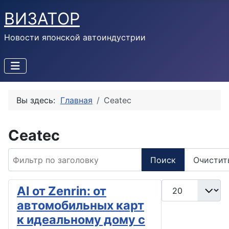
ВИЗАТОР
Новости японской автоиндустрии
Вы здесь:
Главная
Ceatec
Ceatec
Фильтр по заголовку
Поиск
Очистит
Кол-во строк:
AI от Zenrin: от
автомобильных карт
к идеальному дому с