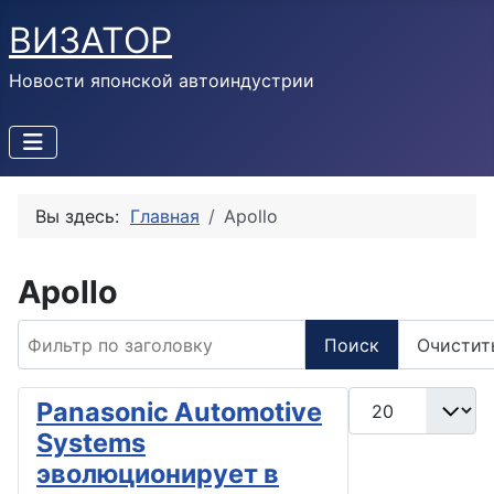
ВИЗАТОР
Новости японской автоиндустрии
Вы здесь:
Главная
Apollo
Apollo
Фильтр по заголовку
Поиск
Очистит
Кол-во строк:
Panasonic Automotive
Systems
эволюционирует в