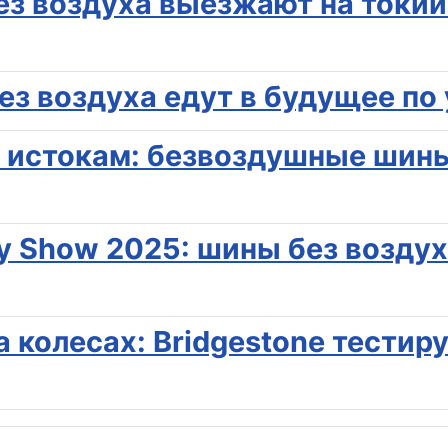
без воздуха выезжают на токи
без воздуха едут в будущее п
 истокам: безвоздушные шины 
ity Show 2025: шины без возду
колесах: Bridgestone тестируе