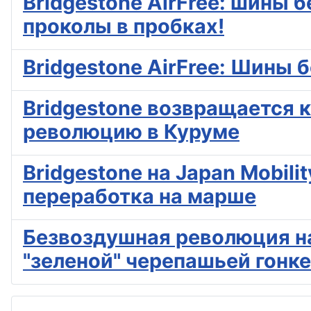
Bridgestone AirFree: шины 
проколы в пробках!
Bridgestone AirFree: Шины 
Bridgestone возвращается к
революцию в Куруме
Bridgestone на Japan Mobil
переработка на марше
Безвоздушная революция на 
"зеленой" черепашьей гонке