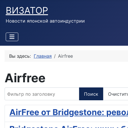
ВИЗАТОР
Новости японской автоиндустрии
Вы здесь:
Главная
Airfree
Airfree
Фильтр по заголовку
Поиск
Очистит
AirFree от Bridgestone: рев