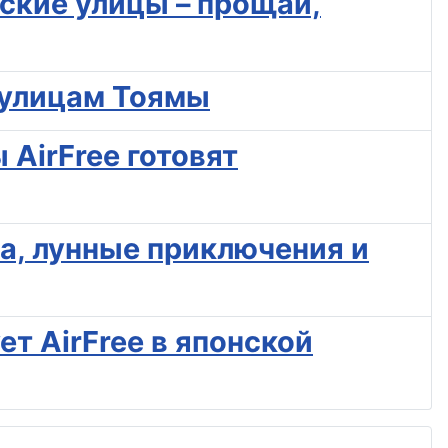
йские улицы – прощай,
о улицам Тоямы
AirFree готовят
ха, лунные приключения и
т AirFree в японской