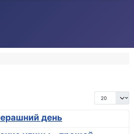
Кол-во строк:
вчерашний день