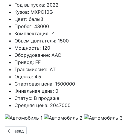
Год выпуска:
2022
Кузов:
MXPC10G
Цвет:
белый
Пробег:
43000
Комплектация:
Z
Объем двигателя:
1500
Мощность:
120
Оборудование:
AAC
Привод:
FF
Трансмиссия:
IAT
Оценка:
4.5
Стартовая цена:
1500000
Финальная цена:
0
Статус:
В продаже
Средняя цена:
2047000
Предыдущий: Продаётся TOYOTA SIENTA 1500 IAT белый 202
Назад