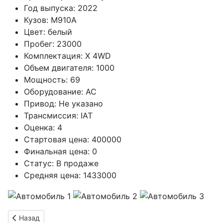
Год выпуска:
2022
Кузов:
M910A
Цвет:
белый
Пробег:
23000
Комплектация:
X 4WD
Объем двигателя:
1000
Мощность:
69
Оборудование:
AC
Привод:
Не указано
Трансмиссия:
IAT
Оценка:
4
Стартовая цена:
400000
Финальная цена:
0
Статус:
В продаже
Средняя цена:
1433000
Предыдущий: Продаётся TOYOTA ROOMY 1000 IAT серебрист
Назад