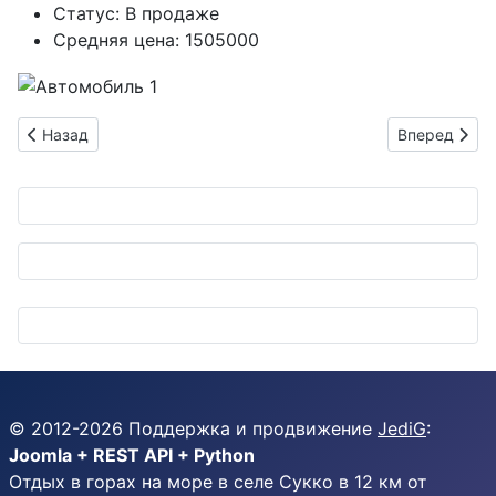
Статус:
В продаже
Средняя цена:
1505000
Предыдущий: Продаётся TOYOTA ROOMY 1000 AT серебристы
Следующий: 
Назад
Вперед
© 2012-
2026
Поддержка и продвижение
JediG
:
Joomla + REST API + Python
Отдых в горах на море в селе Сукко в 12 км от