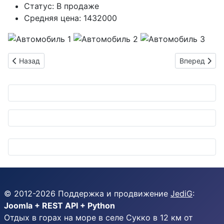
Статус:
В продаже
Средняя цена:
1432000
Предыдущий: Продаётся TOYOTA RAIZE 1000 FAT серый 2022
Следующий: 
Назад
Вперед
© 2012-
2026
Поддержка и продвижение
JediG
:
Joomla + REST API + Python
Отдых в горах на море в селе Сукко в 12 км от