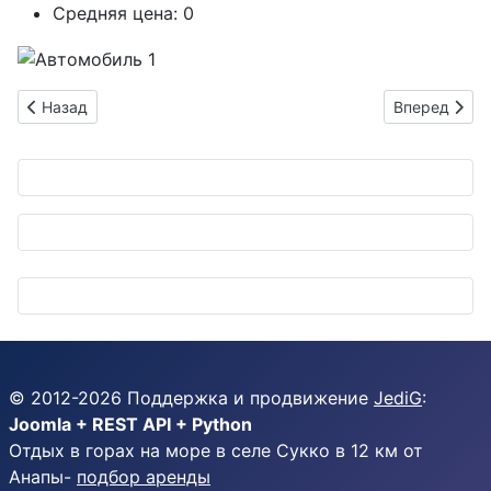
Средняя цена:
0
Предыдущий: Продаётся NISSAN NV200 1600 AT серый 2022 
Следующий: 
Назад
Вперед
© 2012-
2026
Поддержка и продвижение
JediG
:
Joomla + REST API + Python
Отдых в горах на море в селе Сукко в 12 км от
Анапы-
подбор аренды