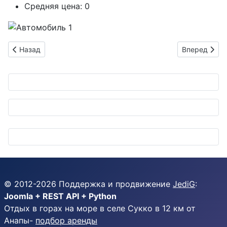
Средняя цена:
0
Предыдущий: Продаётся NISSAN NV200 1600 IAT синий 2022
Следующий: 
Назад
Вперед
© 2012-
2026
Поддержка и продвижение
JediG
:
Joomla + REST API + Python
Отдых в горах на море в селе Сукко в 12 км от
Анапы-
подбор аренды