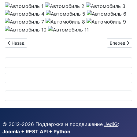
Предыдущий: HONDA STEP WAGON 1500 DAT темно-синий 20
Следующий: 
Назад
Вперед
© 2012-
2026
Поддержка и продвижение
JediG
:
Joomla + REST API + Python