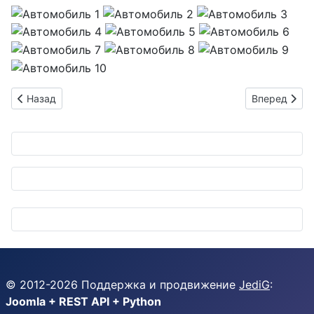
Предыдущий: Продаётся HONDA STEP WAGON 1500 AT черный
Следующий: 
Назад
Вперед
© 2012-
2026
Поддержка и продвижение
JediG
:
Joomla + REST API + Python