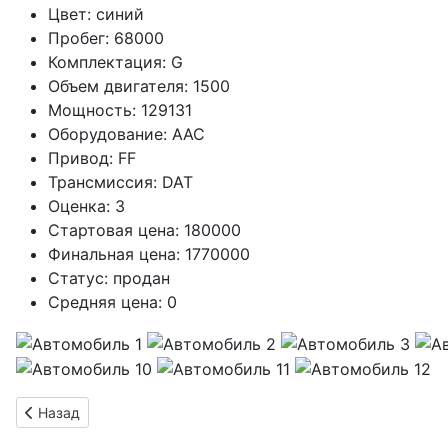
Цвет:
синий
Пробег:
68000
Комплектация:
G
Объем двигателя:
1500
Мощность:
129131
Оборудование:
AAC
Привод:
FF
Трансмиссия:
DAT
Оценка:
3
Стартовая цена:
180000
Финальная цена:
1770000
Статус:
продан
Средняя цена:
0
Предыдущий: HONDA FREED 1500 DAT темно-синий 2021 330
Назад