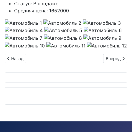
Статус:
В продаже
Средняя цена:
1652000
Предыдущий: Продаётся HONDA FREED 1500 IAT зеленый 202
Следующий: 
Назад
Вперед